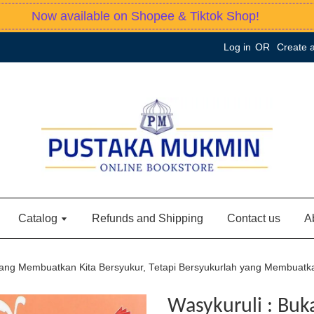
Now available on Shopee & Tiktok Shop!
Log in
OR
Create 
Catalog
Refunds and Shipping
Contact us
A
yang Membuatkan Kita Bersyukur, Tetapi Bersyukurlah yang Membuatk
Wasykuruli : Buk