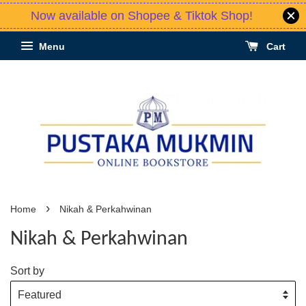
Now available on Shopee & Tiktok Shop!
Menu
Cart
›
Home
Nikah & Perkahwinan
Nikah & Perkahwinan
Sort by