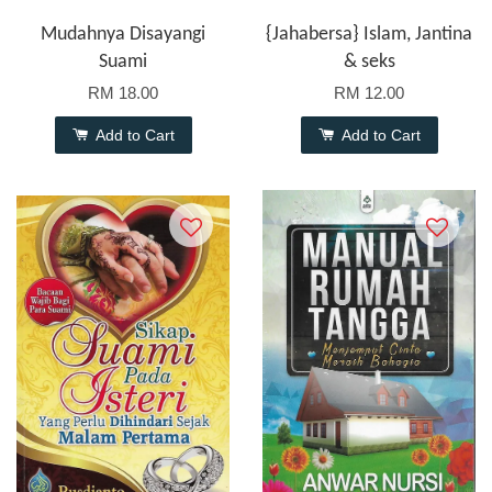
Mudahnya Disayangi
{Jahabersa} Islam, Jantina
Suami
& seks
RM 18.00
RM 12.00
Add to Cart
Add to Cart