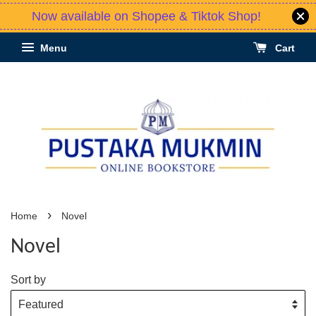
Now available on Shopee & Tiktok Shop!
Menu
Cart
›
Home
Novel
Novel
Sort by