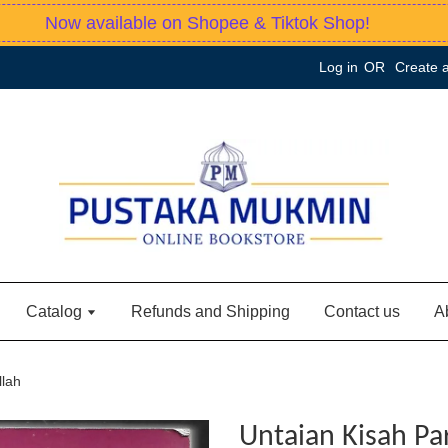
Now available on Shopee & Tiktok Shop!
Log in
OR
Create 
Catalog
Refunds and Shipping
Contact us
A
llah
Untaian Kisah Pa