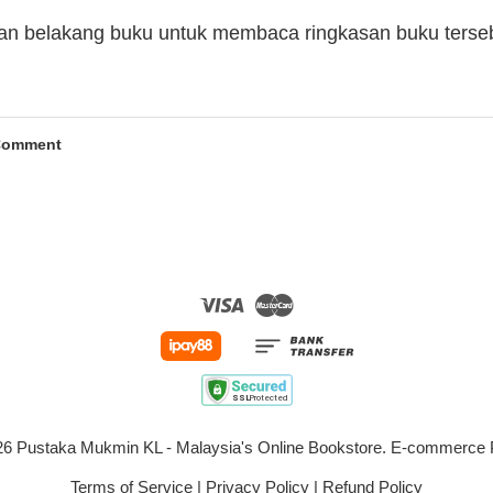
man belakang buku untuk membaca ringkasan buku terse
Comment
Visa
Master
026 Pustaka Mukmin KL - Malaysia's Online Bookstore. E-commerc
Terms of Service
|
Privacy Policy
|
Refund Policy