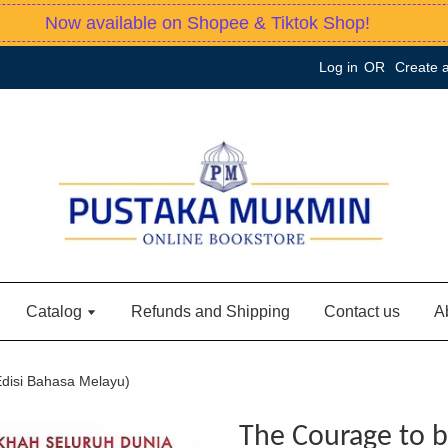
Now available on Shopee & Tiktok Shop!
Log in
OR
Create 
Catalog
Refunds and Shipping
Contact us
A
Edisi Bahasa Melayu)
The Courage to be