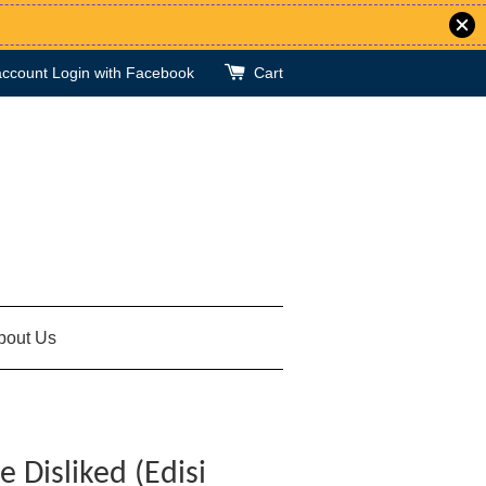
account
Login with Facebook
Cart
bout Us
 Disliked (Edisi