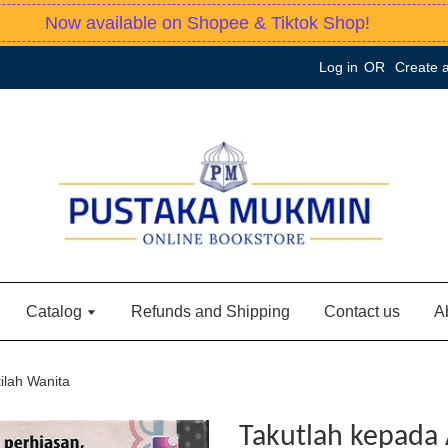
Now available on Shopee & Tiktok Shop!
Log in
OR
Create 
Catalog
Refunds and Shipping
Contact us
A
ilah Wanita
Takutlah kepada 