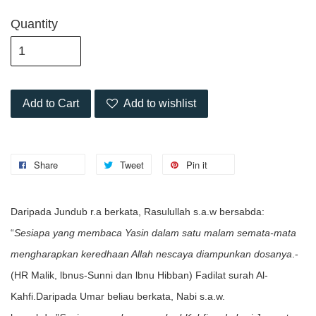
Quantity
Add to Cart
Add to wishlist
Share
Tweet
Pin it
Daripada Jundub r.a berkata, Rasulullah s.a.w bersabda:
“
Sesiapa yang membaca Yasin dalam satu malam semata-mata
mengharapkan keredhaan Allah nescaya diampunkan dosanya
.-
(HR Malik, lbnus-Sunni dan lbnu Hibban) Fadilat surah Al-
Kahfi.Daripada Umar beliau berkata, Nabi s.a.w.