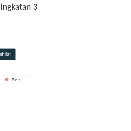
Tingkatan 3
shlist
Pin it