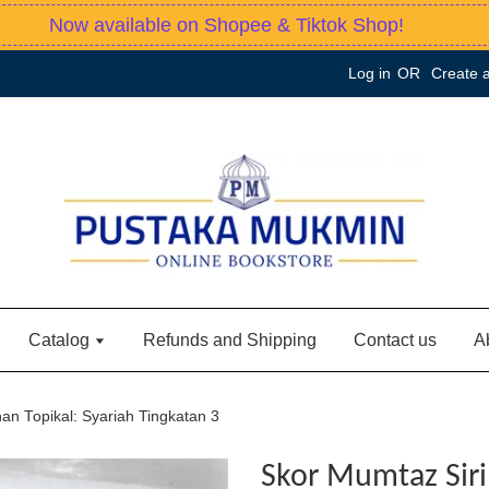
Now available on Shopee & Tiktok Shop!
Log in
OR
Create 
Catalog
Refunds and Shipping
Contact us
A
an Topikal: Syariah Tingkatan 3
Skor Mumtaz Siri