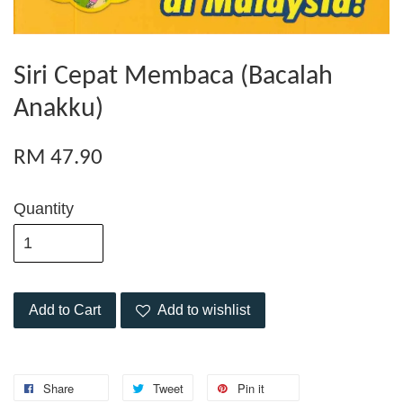
Siri Cepat Membaca (Bacalah
Anakku)
RM 47.90
Quantity
Add to Cart
Add to wishlist
Share
Tweet
Pin it