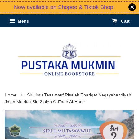
Now available on Shopee & Tiktok Shop!
Menu
Cart
›
Home
Siri Ilmu Tasawwuf Risalah Thariqat Naqsyabandiyah
Jalan Ma'rifat Siri 2 oleh Al-Faqir Al-Haqir