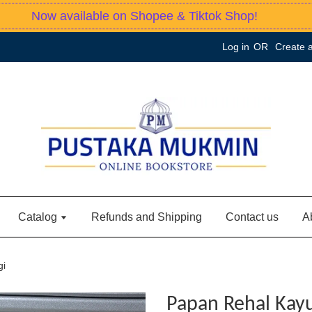
Now available on Shopee & Tiktok Shop!
Log in
OR
Create 
Catalog
Refunds and Shipping
Contact us
A
gi
Papan Rehal Kayu