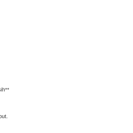
ih**
but.