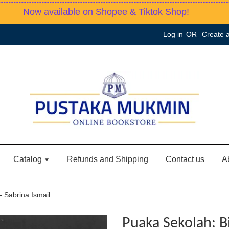
Now available on Shopee & Tiktok Shop!
Log in
OR
Create 
Catalog
Refunds and Shipping
Contact us
A
- Sabrina Ismail
Puaka Sekolah: B