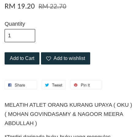
RM 19.20
RM 22.70
Quantity
Add to Cart
Add to wishlist
Share
Tweet
Pin it
MELATIH ATLET ORANG KURANG UPAYA ( OKU )
( MOHAN GOVINDASAMY & NAGOOR MEERA
ABDULLAH )
*Terdiri daripada buku-buku yang mengulas