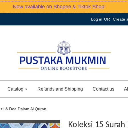
Now available on Shopee & Tiktok Shop!
Log in
OR
Create 
Catalog
Refunds and Shipping
Contact us
A
zil & Doa Dalam Al Quran
Koleksi 15 Surah