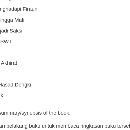
ghadapi Firaun
ingga Mati
adi Saksi
h SWT
Akhirat
 Hasad Dengki
ik
 summary/synopsis of the book.
man belakang buku untuk membaca ringkasan buku terse