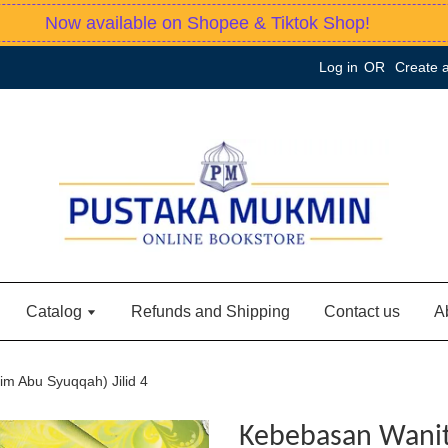
Now available on Shopee & Tiktok Shop!
Log in
OR
Create 
Catalog
Refunds and Shipping
Contact us
A
m Abu Syuqqah) Jilid 4
Kebebasan Wanit