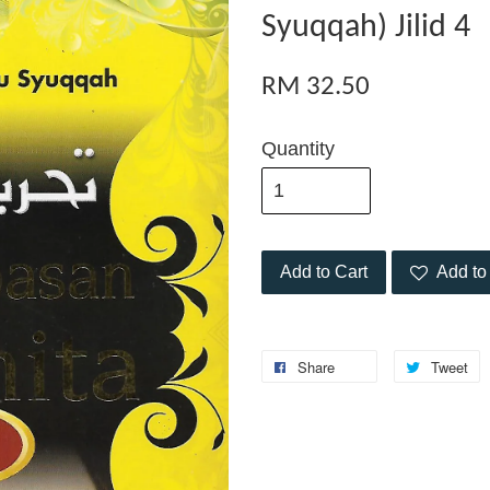
Syuqqah) Jilid 4
RM 32.50
Quantity
Add to Cart
Add to 
Share
Tweet