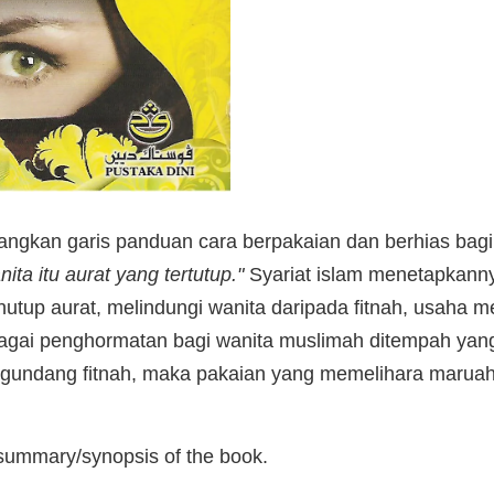
ngkan garis panduan cara berpakaian dan berhias bagi 
nita itu aurat yang tertutup."
Syariat islam menetapkann
enutup aurat, melindungi wanita daripada fitnah, usah
bagai penghormatan bagi wanita muslimah ditempah ya
ndang fitnah, maka pakaian yang memelihara maruah d
 summary/synopsis of the book.