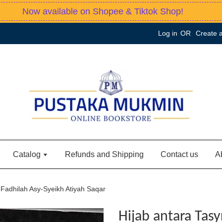
Now available on Shopee & Tiktok Shop!
Log in
OR
Create 
Catalog
Refunds and Shipping
Contact us
A
- Fadhilah Asy-Syeikh Atiyah Saqar
Hijab antara Tasy