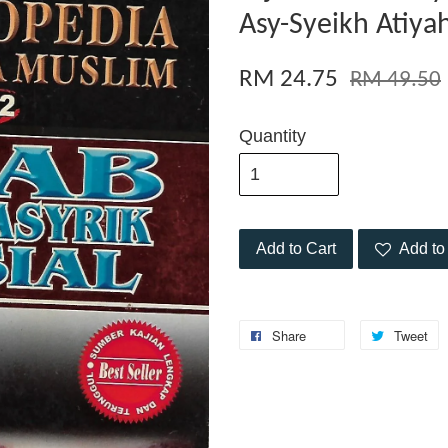
Asy-Syeikh Atiya
RM 24.75
RM 49.50
Quantity
Add to Cart
Add to 
Share
Tweet