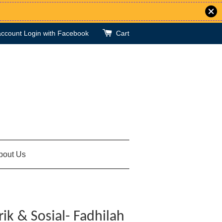
account
Login with Facebook
Cart
bout Us
rik & Sosial- Fadhilah