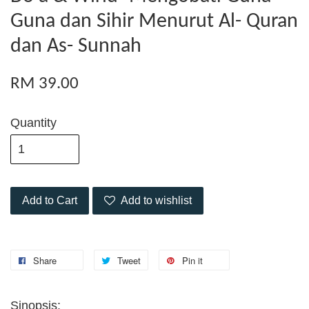
Guna dan Sihir Menurut Al- Quran
dan As- Sunnah
RM 39.00
Quantity
Add to Cart
Add to wishlist
Share
Tweet
Pin it
Sinopsis: