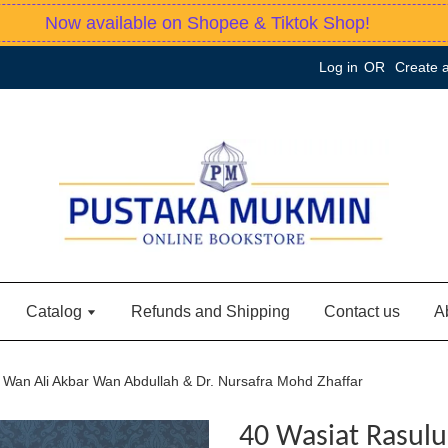
Now available on Shopee & Tiktok Shop!
Log in
OR
Create 
Catalog
Refunds and Shipping
Contact us
A
 Wan Ali Akbar Wan Abdullah & Dr. Nursafra Mohd Zhaffar
40 Wasiat Rasulu