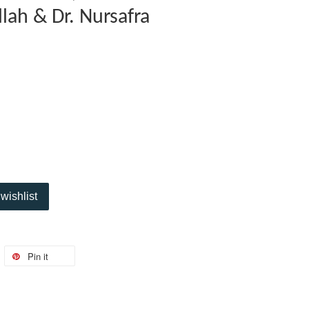
ah & Dr. Nursafra
wishlist
Pin it