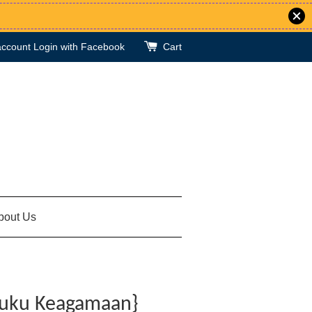
account
Login with Facebook
Cart
bout Us
Buku Keagamaan}