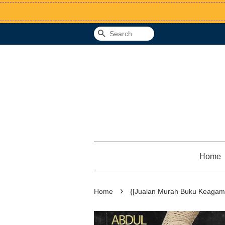
Search
Home
›
Home
{[Jualan Murah Buku Keagama