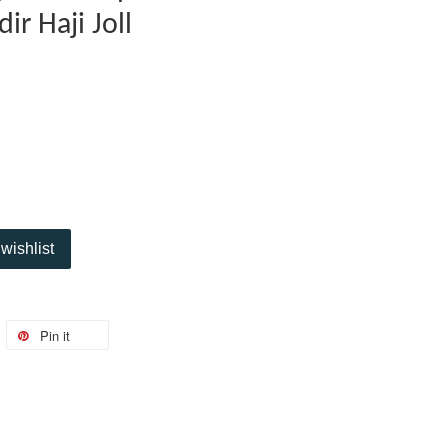
r Haji Joll
wishlist
Pin it