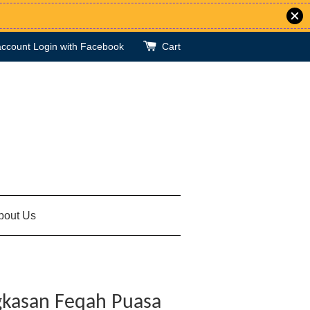
account
Login with Facebook
Cart
bout Us
ngkasan Feqah Puasa