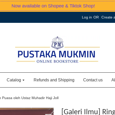
Now available on Shopee & Tiktok Shop!
Log in
OR
Create 
Catalog
Refunds and Shipping
Contact us
A
 Puasa oleh Ustaz Muhadir Haji Joll
[Galeri Ilmu] Ri