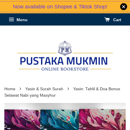
Now available on Shopee & Tiktok Shop!
Menu
Cart
›
›
Home
Yasin & Surah Surah
Yasin: Tahlil & Doa Bonus
Selawat Nabi yang Masyhur