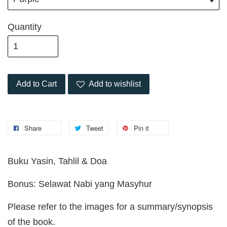
Quantity
Add to Cart
Add to wishlist
Share
Tweet
Pin it
Buku Yasin, Tahlil & Doa
Bonus: Selawat Nabi yang Masyhur
Please refer to the images for a summary/synopsis
of the book.