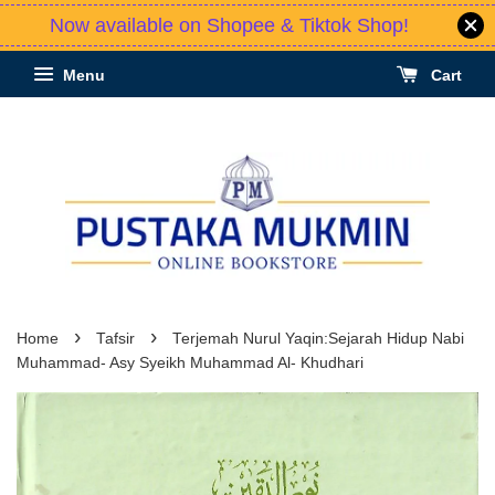
Now available on Shopee & Tiktok Shop!
Menu
Cart
›
›
Home
Tafsir
Terjemah Nurul Yaqin:Sejarah Hidup Nabi
Muhammad- Asy Syeikh Muhammad Al- Khudhari