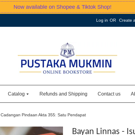
Now available on Shopee & Tiktok Shop!
Log in
OR
Create 
Catalog
Refunds and Shipping
Contact us
A
u Cadangan Pindaan Akta 355: Satu Pendapat
Bayan Linnas - I