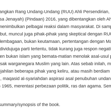
dangkan Rang Undang-Undang (RUU) Ahli Persendiria
a Jenayah) (Pindaan) 2016, yang dibentangkan oleh Ah
menimbulkan pelbagai reaksi dalam masyarakat. Di sam
ut, muncul juga pihak-pihak yang skeptical dengan RU
rlembagaan, bukan keutamaan, pertentangan dengan Maq
ndividujuga parti tertentu, tidak kurang juga respon negat
en bukan islam yang bemata-matian menolak asal-usul p
ak warganegara Muslim yang lain. Atas sebab inilah, m
ahilan beberapa pihak yang keliru, atau masih berdiam d
an, maqasid al-syariahdan aspirasi asal penubuhan und
 1965, merentasi perbezaan politik, ras dan agama. Se
 summary/synopsis of the book.