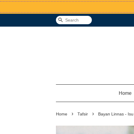
Search
Home
›
›
Home
Tafsir
Bayan Linnas - Is