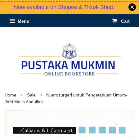
Now available on Shopee & Tiktok Shop!
Menu
Cart
›
›
Home
Sale
Nuerosurgeri untuk Pengetahuan Umum-
Jafri Malin Abdullah