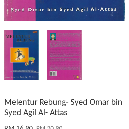
Melentur Rebung- Syed Omar bin
Syed Agil Al- Attas
RM 16.90
RM 20.90