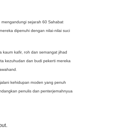
ng mengandungi sejarah 60 Sahabat
reka dipenuhi dengan nilai-nilai suci
 kaum kafir, roh dan semangat jihad
rta kezuhudan dan budi pekerti mereka
Nawahand.
enjalani kehidupan moden yang penuh
emandangkan penulis dan penterjemahnyua
but.