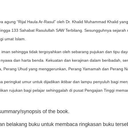
rya agung “Rijal Haula Ar-Rasul” oleh Dr. Khalid Muhammad Khalid ya
ingga 133 Sahabat Rasulullah SAW Terbilang. Sesungguhnya sejarah me
agi umat Islam.
man sehingga tidak tergoyahkan oleh sebarang pujukan dan tipu daya
 nyawa dan harta benda. Kekuatan dan kerajinan dalam beribadah, se
ra, Perang Uhud yang menggerunkan, Perang Yamamah dan Perang 
ua peringkat umur untuk dijadikan iktibar dan lampu penyuluh bagi m
adikan rujukan bagi pelajar sehinggalah di pusat Pengajian Tinggi m
 summary/synopsis of the book.
man belakang buku untuk membaca ringkasan buku terse