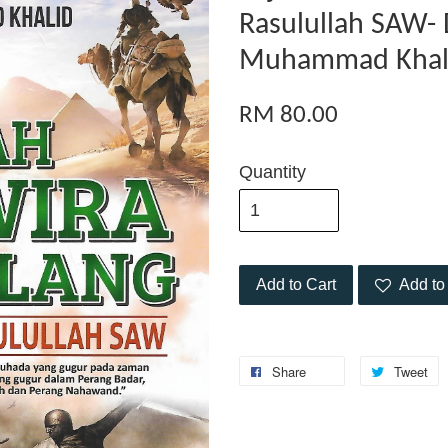
Rasulullah SAW- 
Muhammad Khal
RM 80.00
Quantity
Add to Cart
Add to 
Share
Tweet