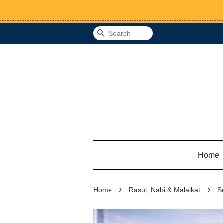
Search
Home
›
›
Home
Rasul, Nabi & Malaikat
S