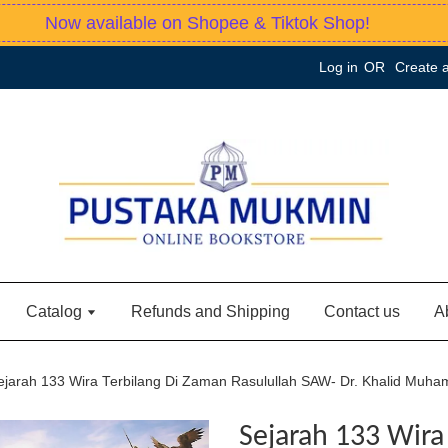
Now available on Shopee & Tiktok Shop!
Log in
OR
Create 
Catalog
Refunds and Shipping
Contact us
A
ejarah 133 Wira Terbilang Di Zaman Rasulullah SAW- Dr. Khalid Muh
Sejarah 133 Wira