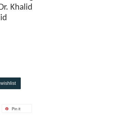
Dr. Khalid
id
wishlist
Pin it