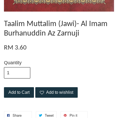
Taalim Muttalim (Jawi)- Al Imam
Burhanuddin Az Zarnuji
RM 3.60
Quantity
Add to Cart
Add to wishlist
Share
Tweet
Pin it