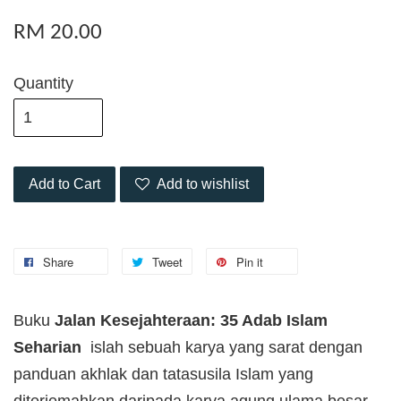
RM 20.00
Quantity
Add to Cart
Add to wishlist
Share
Tweet
Pin it
Buku
Jalan Kesejahteraan: 35 Adab Islam
Seharian
islah sebuah karya yang sarat dengan
panduan akhlak dan tatasusila Islam yang
diterjemahkan daripada karya agung ulama besar,