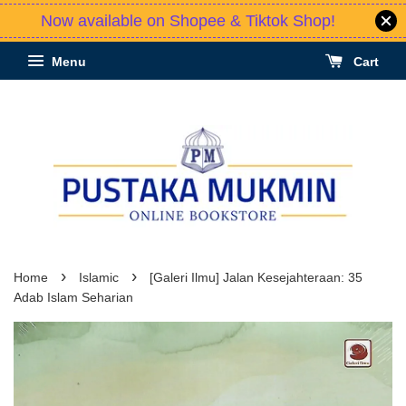
Now available on Shopee & Tiktok Shop!
Menu
Cart
›
›
Home
Islamic
[Galeri Ilmu] Jalan Kesejahteraan: 35
Adab Islam Seharian