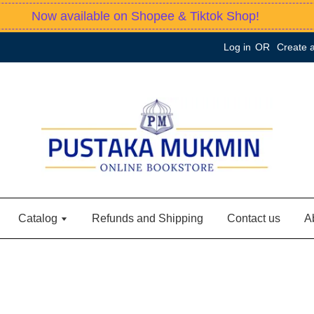
Now available on Shopee & Tiktok Shop!
Log in
OR
Create 
Catalog
Refunds and Shipping
Contact us
A