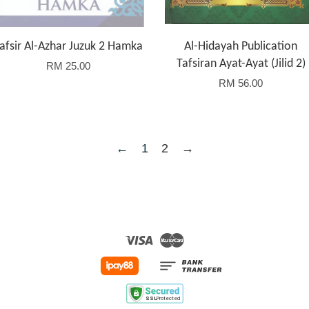
afsir Al-Azhar Juzuk 2 Hamka
Al-Hidayah Publication
Tafsiran Ayat-Ayat (Jilid 2)
RM 25.00
RM 56.00
←
1
2
→
Visa
Master